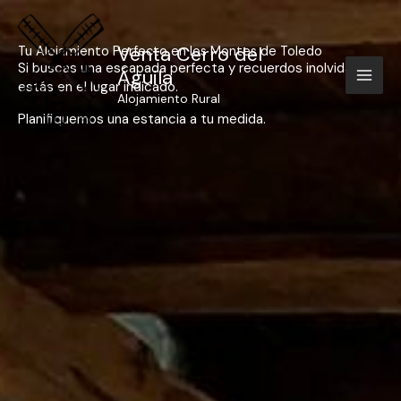
Ir
al
contenido
Venta Cerro del
Tu Alojamiento Perfecto en los Montes de Toledo
Si buscas una escapada perfecta y recuerdos inolvidables,
Águila
estás en el lugar indicado.
Alojamiento Rural
Planifiquemos una estancia a tu medida.